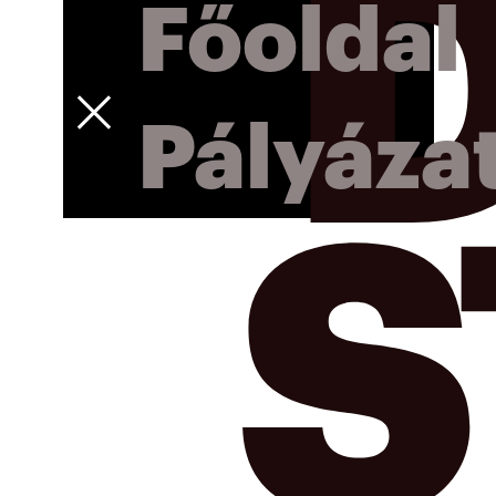
Főoldal
Pályáza
S