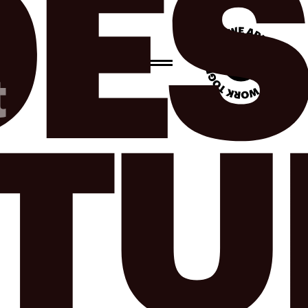
DES
t
TU